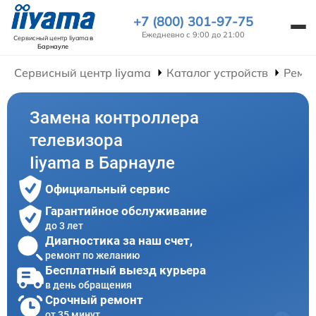
+7 (800) 301-97-75
Ежедневно с 9:00 до 21:00
Сервисный центр Iiyama
в
Барнауле
Сервисный центр Iiyama
Каталог устройств
Ремон
Замена контроллера
телевизора
Iiyama в Барнауле
Официальный сервис
Гарантийное обслуживание
до 3 лет
Диагностика за наш счет,
ремонт по желанию
Бесплатный выезд курьера
в день обращения
Срочный ремонт
от 35 минут