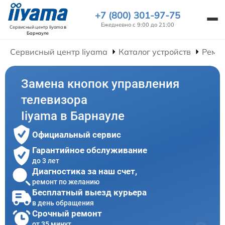
+7 (800) 301-97-75
Ежедневно с 9:00 до 21:00
Сервисный центр Iiyama
в
Барнауле
Сервисный центр Iiyama
Каталог устройств
Ремон
Замена кнопок управления
телевизора
Iiyama в Барнауле
Официальный сервис
Гарантийное обслуживание
до 3 лет
Диагностика за наш счет,
ремонт по желанию
Бесплатный выезд курьера
в день обращения
Срочный ремонт
от 35 минут