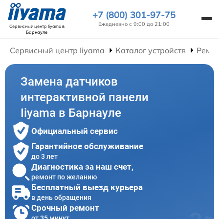
+7 (800) 301-97-75
Ежедневно с 9:00 до 21:00
Сервисный центр Iiyama
в
Барнауле
Сервисный центр Iiyama
Каталог устройств
Ремон
Замена датчиков
интерактивной панели
Iiyama в Барнауле
Официальный сервис
Гарантийное обслуживание
до 3 лет
Диагностика за наш счет,
ремонт по желанию
Бесплатный выезд курьера
в день обращения
Срочный ремонт
от 35 минут