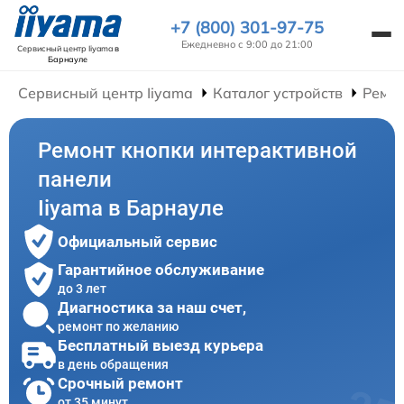
+7 (800) 301-97-75
Ежедневно с 9:00 до 21:00
Сервисный центр Iiyama
в
Барнауле
Сервисный центр Iiyama
Каталог устройств
Ремон
Ремонт кнопки интерактивной
панели
Iiyama в Барнауле
Официальный сервис
Гарантийное обслуживание
до 3 лет
Диагностика за наш счет,
ремонт по желанию
Бесплатный выезд курьера
в день обращения
Срочный ремонт
от 35 минут